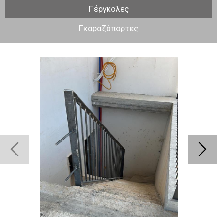
των πελατών μας.
Πέργκολες
Παρέχουμε υπηρεσίες υψηλών
Γκαραζόπορτες
προδιαγραφών και αισθητικής σε ιδιωτικούς
και επαγγελματικούς χώρους, ( κατοικίες,
καταστήματα,ξενοδοχεία ) από όπου μας
ζητηθεί στην Πύλο, Μεθώνη, Κορώνη,
Φοινικούντα, Γύθειο, Κυπαρισσία στην
Καλαμάτα και κατ’επέκτασιν σε όλο το νομό
της Μεσσηνίας.
Εργαζόμαστε καθημερινά με απόλυτη
συνέπεια και δημιουργική διάθεση
προκειμένου να παρέχουμε σιδηροκατασκευές
υψηλών προδιαγραφών.
Όλα αυτά τα χρόνια εχουμε καταφέρει να
αποτελούμε μια απο τις σημαντικότερες
επιχειρήσεις στον κλάδο των
σιδηροκατασκευών, έχοντας κατασκευάσει
μεγάλα και σημαντικά έργα στην Μεσσηνία.