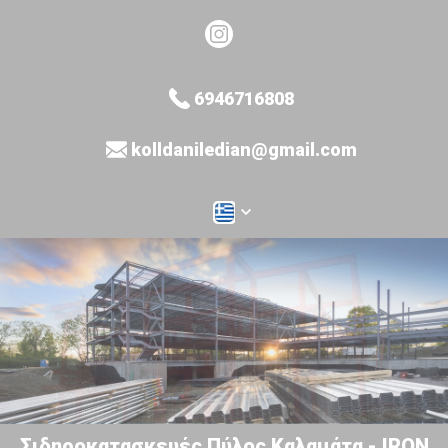
6946716808
kolldaniledian@gmail.com
Σιδηροκατασκευές Πύλος Καλαμάτα - IRON